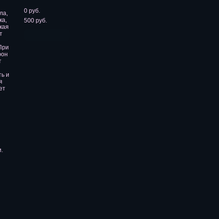
0
руб.
ла,
ка,
500
руб.
кая
т
При
фон
т
ь и
я
ет
.