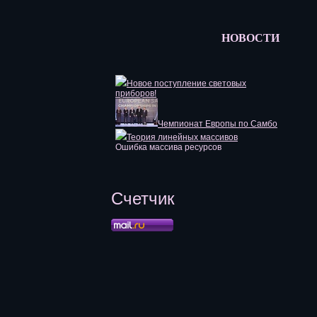
НОВОСТИ
Новое поступление световых
приборов!
Чемпионат Европы по Самбо
Теория линейных массивов
Ошибка массива ресурсов
Счетчик