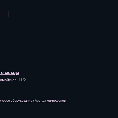
го склада
вомайская, 11/2
уковое оборудование
/
Аренда микрофонов