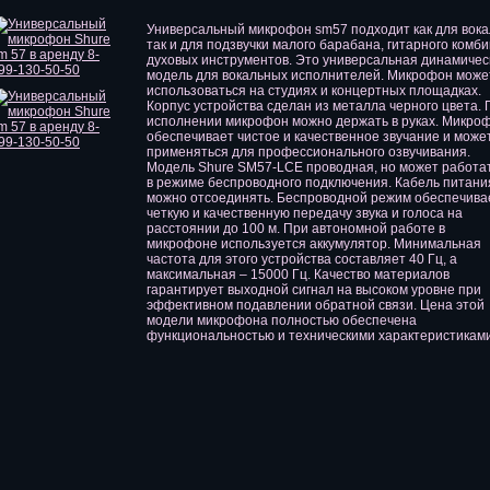
Универсальный микрофон sm57 подходит как для вока
так и для подзвучки малого барабана, гитарного комби
духовых инструментов.
Это универсальная динамичес
модель для вокальных исполнителей. Микрофон може
использоваться на студиях и концертных площадках.
Корпус устройства сделан из металла черного цвета. 
исполнении микрофон можно держать в руках. Микро
обеспечивает чистое и качественное звучание и може
применяться для профессионального озвучивания.
Модель Shure SM57-LCE проводная, но может работат
в режиме беспроводного подключения. Кабель питани
можно отсоединять. Беспроводной режим обеспечива
четкую и качественную передачу звука и голоса на
расстоянии до 100 м. При автономной работе в
микрофоне используется аккумулятор. Минимальная
частота для этого устройства составляет 40 Гц, а
максимальная – 15000 Гц. Качество материалов
гарантирует выходной сигнал на высоком уровне при
эффективном подавлении обратной связи. Цена этой
модели микрофона полностью обеспечена
функциональностью и техническими характеристиками